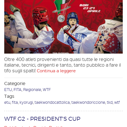
Oltre 400 atleti provenienti da quasi tutte le regioni
italiane, tecnici, dirigenti e tanto, tanto pubblico a fare il
tifo sugli spalti!
Continua a leggere
Categorie
ETU
,
FITA
,
Regionale
,
WTF
Tags
etu
,
fita
,
kyorugi
,
taekwondocattolica
,
taekwondoriccione
,
tkd
,
wtf
WTF G2 - PRESIDENT'S CUP