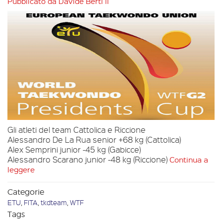
Pubblicato da
Davide Berti
il
Gli atleti del team Cattolica e Riccione
Alessandro De La Rua senior +68 kg (Cattolica)
Alex Semprini junior -45 kg (Gabicce)
Alessandro Scarano junior -48 kg (Riccione)
Continua a
leggere
Categorie
ETU
,
FITA
,
tkdteam
,
WTF
Tags