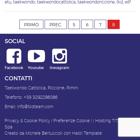
etu
,
taekwondo
,
taekwondocattolica
,
taekwondoriccione
,
tkd
,
wtf
PRIMO
PREC.
5
6
7
8
SOCIAL
Facebook
Youtube
Instagram
CONTATTI
Taekwondo Cattolica, Riccione, Rimini
Telefono:
+39 3292286086
Email:
info@tkdteam.com
Privacy & Cookie Policy
|
Preferenze Cookie
| |
Hosting
TITANKA!
Spa
Creato da
Michele Bertuccioli
con
Halo1 Template