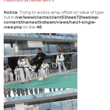
Pubblicato da
Davide Berti
il
Notice
: Trying to access array offset on value of type
/var/www/clients/client53/web72/web/wp-
null in
content/themes/tkdteam/views/halo1-single-
view.php
46
on line