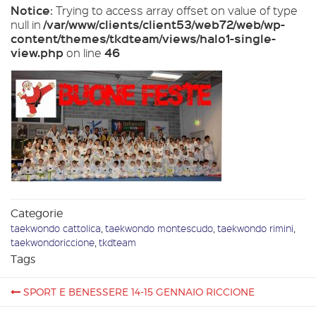
Notice
: Trying to access array offset on value of type
/var/www/clients/client53/web72/web/wp-
null in
content/themes/tkdteam/views/halo1-single-
view.php
46
on line
Categorie
taekwondo cattolica
,
taekwondo montescudo
,
taekwondo rimini
,
taekwondoriccione
,
tkdteam
Tags
SPORT E BENESSERE 14-15 GENNAIO RICCIONE