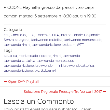
RICCIONE Playhall (ingresso dal parco), viale carpi
bambini martedì 5 settembre h 18:30 adulti h 19:30
Categorie
cnu
,
Corsi
,
cusi
,
ETU
,
Evidenza
,
FITA
,
internazionale
,
Regionale
,
Senza categoria
,
taekwondo cattolica
,
taekwondo montescudo
,
taekwondo rimini
,
taekwondoriccione
,
tkdteam
,
WTF
Tags
cattolica
,
montescudo
,
riccione
,
rimini
,
taekwondo
,
taekwondo cattolica
,
taekwondo montescudo
,
taekwondo riccione
,
taekwondo rimini
,
taekwondocattolica
,
taekwondoriccione
,
tkd
,
tkdteam4ll
Open DAY Playhall
Selezione Regionale Freestyle Trofeo coni 2017
Lascia un Commento
Il tuo indirizzo email non sarà pubblicato.
I campi