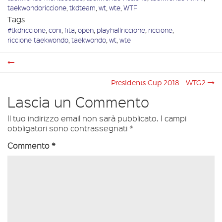
taekwondoriccione
,
tkdteam
,
wt
,
wte
,
WTF
Tags
#tkdriccione
,
coni
,
fita
,
open
,
playhallriccione
,
riccione
,
riccione taekwondo
,
taekwondo
,
wt
,
wte
Presidents Cup 2018 - WTG2
Lascia un Commento
Il tuo indirizzo email non sarà pubblicato.
I campi
obbligatori sono contrassegnati
*
Commento
*