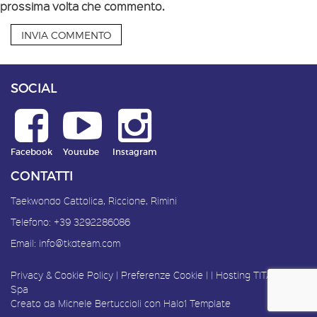
prossima volta che commento.
SOCIAL
Facebook
Youtube
Instagram
CONTATTI
Taekwondo Cattolica, Riccione, Rimini
Telefono:
+39 3292286086
Email:
info@tkdteam.com
Privacy & Cookie Policy
|
Preferenze Cookie
| |
Hosting
TITANKA!
Spa
Creato da
Michele Bertuccioli
con
Halo1 Template