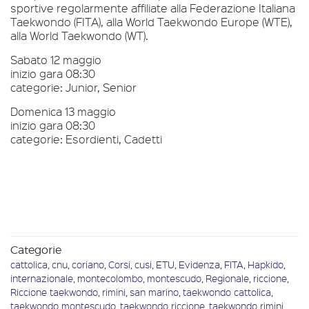
sportive regolarmente affiliate alla Federazione Italiana
Taekwondo (FITA), alla World Taekwondo Europe (WTE),
alla World Taekwondo (WT).
Sabato 12 maggio
inizio gara 08:30
categorie: Junior, Senior
Domenica 13 maggio
inizio gara 08:30
categorie: Esordienti, Cadetti
Categorie
cattolica
,
cnu
,
coriano
,
Corsi
,
cusi
,
ETU
,
Evidenza
,
FITA
,
Hapkido
,
internazionale
,
montecolombo
,
montescudo
,
Regionale
,
riccione
,
Riccione taekwondo
,
rimini
,
san marino
,
taekwondo cattolica
,
taekwondo montescudo
,
taekwondo riccione
,
taekwondo rimini
,