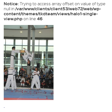
Notice
: Trying to access array offset on value of type
/var/www/clients/client53/web72/web/wp-
null in
content/themes/tkdteam/views/halo1-single-
view.php
46
on line
.