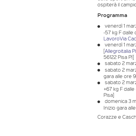
ospiterà il campi
Programma
venerdì 1 marz
-57 kg F dalle 
LavoroVia Cad
venerdì 1 marz
[
Allegroitalia
56122 Pisa PI]
sabato 2 marz
sabato 2 marzo
gara alle ore 
sabato 2 marz
+67 kg F dalle
Pisa]
domenica 3 ma
Inizio gara all
Corazze e Caschet