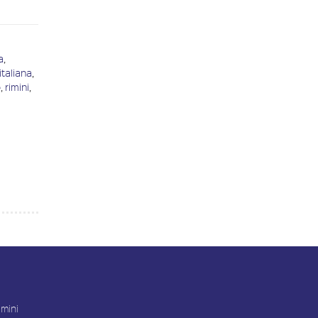
a
,
italiana
,
e
,
rimini
,
imini