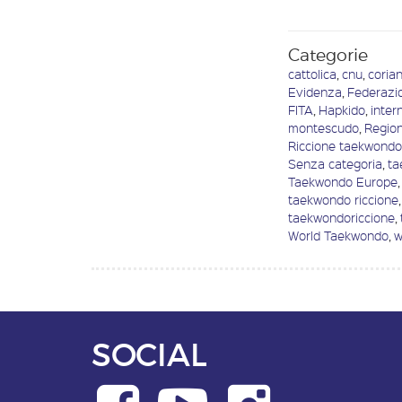
Categorie
cattolica
,
cnu
,
coria
Evidenza
,
Federazi
FITA
,
Hapkido
,
inter
montescudo
,
Regio
Riccione taekwond
Senza categoria
,
ta
Taekwondo Europe
,
taekwondo riccione
,
taekwondoriccione
,
World Taekwondo
,
w
SOCIAL