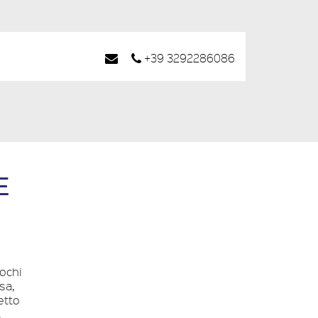
+39 3292286086
E
iochi
sa,
zetto
,