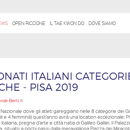
EWS
OPEN RICCIONE
IL TAE KWON DO
DOVE SIAMO
NATI ITALIANI CATEGORI
CHE - PISA 2019
ide Berti
il
Nazionale dove gli atleti gareggiano nelle 8 categorie dei G
ili e 4 femminili) quest’anno avrà una location eccezionale: Pi
 italiana, pregna d’arte e città natia di Galileo Galilei. Il Palaz
sa, situato a pochi passi dalla meravigliosa Piazza dei Miracoli