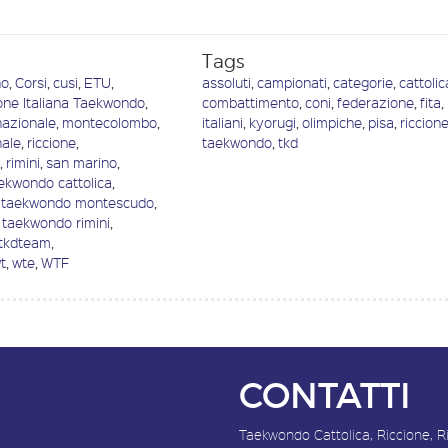
Tags
no
,
Corsi
,
cusi
,
ETU
,
assoluti
,
campionati
,
categorie
,
cattolic
one Italiana Taekwondo
,
combattimento
,
coni
,
federazione
,
fita
,
nazionale
,
montecolombo
,
italiani
,
kyorugi
,
olimpiche
,
pisa
,
riccion
nale
,
riccione
,
taekwondo
,
tkd
o
,
rimini
,
san marino
,
ekwondo cattolica
,
taekwondo montescudo
,
taekwondo rimini
,
tkdteam
,
t
,
wte
,
WTF
CONTATTI
Taekwondo Cattolica, Riccione, R