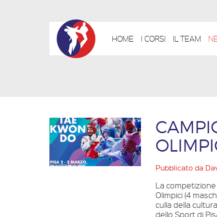
HOME
I CORSI
IL TEAM
N
CAMPIO
OLIMPI
Pubblicato da
Dav
La competizione 
Olimpici (4 masch
culla della cultura
dello Sport di Pi