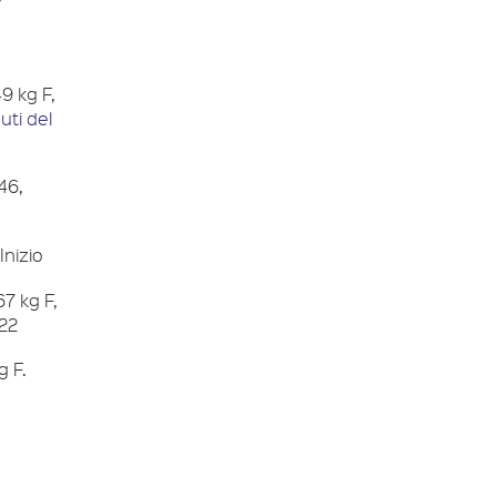
9 kg F,
uti del
 46,
Inizio
67 kg F,
122
g F.