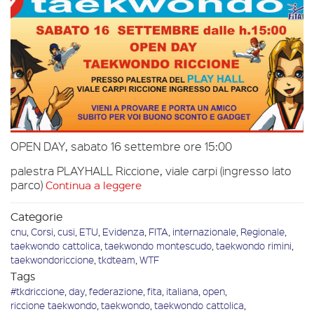
OPEN DAY, sabato 16 settembre ore 15:00
palestra PLAYHALL Riccione, viale carpi (ingresso lato
parco)
Continua a leggere
Categorie
cnu
,
Corsi
,
cusi
,
ETU
,
Evidenza
,
FITA
,
internazionale
,
Regionale
,
taekwondo cattolica
,
taekwondo montescudo
,
taekwondo rimini
,
taekwondoriccione
,
tkdteam
,
WTF
Tags
#tkdriccione
,
day
,
federazione
,
fita
,
italiana
,
open
,
riccione taekwondo
,
taekwondo
,
taekwondo cattolica
,