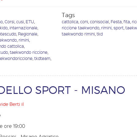
Tags
no
,
Corsi
,
cusi
,
ETU
,
cattolica
,
coni
,
conisocial
,
Festa
,
fita
,
ri
kido
,
internazionale
,
riccione taekwondo
,
rimini
,
sport
,
taek
tescudo
,
Regionale
,
taekwondo rimini
,
tkd
aekwondo
,
rimini
,
do cattolica
,
cudo
,
taekwondo riccione
,
aekwondoriccione
,
tkdteam
,
DELLO SPORT - MISANO
ide Berti
il
e
le ore 19:00
Rossini – Misano Adriatico