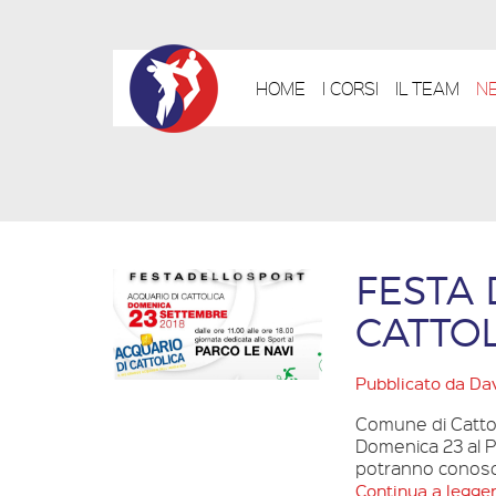
HOME
I CORSI
IL TEAM
N
FESTA 
CATTO
Pubblicato da
Dav
Comune di Catto
Domenica 23 al Pa
potranno conosce
Continua a legge