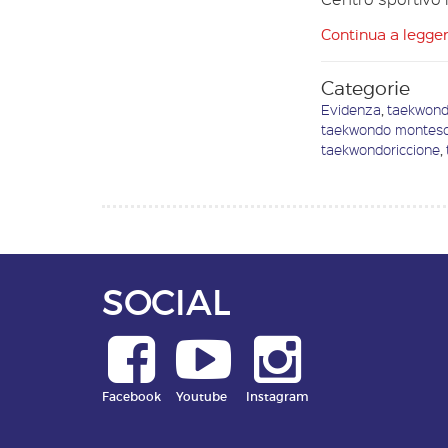
Continua a legge
Categorie
Evidenza
,
taekwond
taekwondo montes
taekwondoriccione
,
SOCIAL
Facebook
Youtube
Instagram