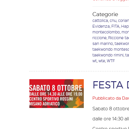
Categorie
cattolica
,
cnu
,
coria
Evidenza
,
FITA
,
Hap
montecolombo
,
mon
riccione
,
Riccione t
san marino
,
taekwon
taekwondo montes
taekwondo rimini
,
t
wt
,
wte
,
WTF
FESTA 
Pubblicato da
Dav
Sabato 8 ottobr
dalle ore 14:30 al
Centro sportivo 