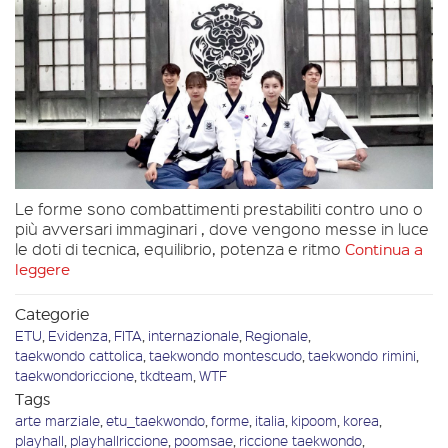
Le forme sono combattimenti prestabiliti contro uno o
più avversari immaginari , dove vengono messe in luce
le doti di tecnica, equilibrio, potenza e ritmo
Continua a
leggere
Categorie
ETU
,
Evidenza
,
FITA
,
internazionale
,
Regionale
,
taekwondo cattolica
,
taekwondo montescudo
,
taekwondo rimini
,
taekwondoriccione
,
tkdteam
,
WTF
Tags
arte marziale
,
etu_taekwondo
,
forme
,
italia
,
kipoom
,
korea
,
playhall
,
playhallriccione
,
poomsae
,
riccione taekwondo
,