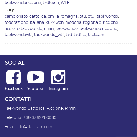
taekwondoriccione
,
tkdteam
,
WTF
Tags
campionato
,
cattolica
,
emilia romagna
,
etu
,
etu_taekwondo
,
federazione
,
italiana
,
kukkiwon
,
modena
,
regionale
,
riccione
,
riccione taekwondo
,
rimini
,
taekwondo
,
taekwondo riccione
,
taekwondowtf
,
taekwondo_wtf
,
tkd
,
tkdfita
,
tkdteam
SOCIAL
Facebook
Youtube
Instagram
CONTATTI
Taekwondo Cattolica, Riccione, Rimini
Telefono:
+39 3292286086
Email:
info@tkdteam.com