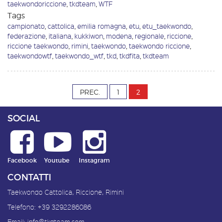
taekwondoriccione
,
tkdteam
,
WTF
Tags
campionato
,
cattolica
,
emilia romagna
,
etu
,
etu_taekwondo
,
federazione
,
italiana
,
kukkiwon
,
modena
,
regionale
,
riccione
,
riccione taekwondo
,
rimini
,
taekwondo
,
taekwondo riccione
,
taekwondowtf
,
taekwondo_wtf
,
tkd
,
tkdfita
,
tkdteam
PREC.
1
2
SOCIAL
Facebook
Youtube
Instagram
CONTATTI
Taekwondo Cattolica, Riccione, Rimini
Telefono:
+39 3292286086
Email:
info@tkdteam.com