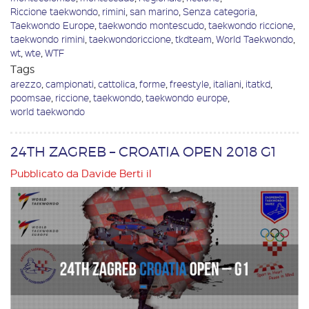
Riccione taekwondo
,
rimini
,
san marino
,
Senza categoria
,
Taekwondo Europe
,
taekwondo montescudo
,
taekwondo riccione
,
taekwondo rimini
,
taekwondoriccione
,
tkdteam
,
World Taekwondo
,
wt
,
wte
,
WTF
Tags
arezzo
,
campionati
,
cattolica
,
forme
,
freestyle
,
italiani
,
itatkd
,
poomsae
,
riccione
,
taekwondo
,
taekwondo europe
,
world taekwondo
24TH ZAGREB – CROATIA OPEN 2018 G1
Pubblicato da
Davide Berti
il