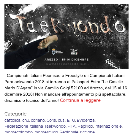
I Campionati Italiani Poomsae e Freestyle e i Campionati Italiani
Parataekwondo 2018 si terranno al Palasport Estra “Le Caselle –
Mario D’Agata” in via Camillo Golgi 52100 ad Arezzo, dal 15 al 16
dicembre 2018! Non mancare all’appuntamento più spettacolare,
Continua a leggere
dinamico e tecnico dell’anno!
Categorie
cattolica
,
cnu
,
coriano
,
Corsi
,
cusi
,
ETU
,
Evidenza
,
Federazione Italiana Taekwondo
,
FITA
,
Hapkido
,
internazionale
,
montecolombo
,
montescudo
,
Regionale
,
riccione
,