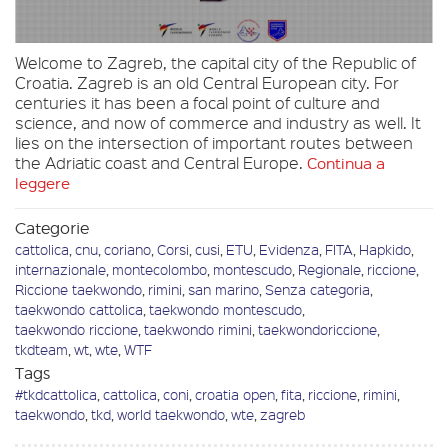
Welcome to Zagreb, the capital city of the Republic of
Croatia. Zagreb is an old Central European city. For
centuries it has been a focal point of culture and
science, and now of commerce and industry as well. It
lies on the intersection of important routes between
the Adriatic coast and Central Europe.
Continua a
leggere
Categorie
cattolica
,
cnu
,
coriano
,
Corsi
,
cusi
,
ETU
,
Evidenza
,
FITA
,
Hapkido
,
internazionale
,
montecolombo
,
montescudo
,
Regionale
,
riccione
,
Riccione taekwondo
,
rimini
,
san marino
,
Senza categoria
,
taekwondo cattolica
,
taekwondo montescudo
,
taekwondo riccione
,
taekwondo rimini
,
taekwondoriccione
,
tkdteam
,
wt
,
wte
,
WTF
Tags
#tkdcattolica
,
cattolica
,
coni
,
croatia open
,
fita
,
riccione
,
rimini
,
taekwondo
,
tkd
,
world taekwondo
,
wte
,
zagreb