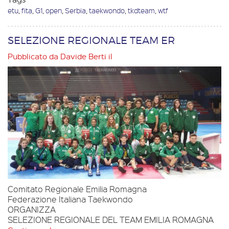
etu
,
fita
,
G1
,
open
,
Serbia
,
taekwondo
,
tkdteam
,
wtf
SELEZIONE REGIONALE TEAM ER
Pubblicato da
Davide Berti
il
Comitato Regionale Emilia Romagna
Federazione Italiana Taekwondo
ORGANIZZA
SELEZIONE REGIONALE DEL TEAM EMILIA ROMAGNA