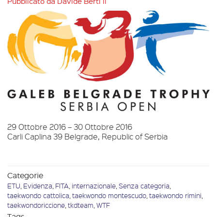
Pubblicato da
Davide Berti
il
29 Ottobre 2016 – 30 Ottobre 2016
Carli Caplina 39 Belgrade, Republic of Serbia
Categorie
ETU
,
Evidenza
,
FITA
,
internazionale
,
Senza categoria
,
taekwondo cattolica
,
taekwondo montescudo
,
taekwondo rimini
,
taekwondoriccione
,
tkdteam
,
WTF
Tags