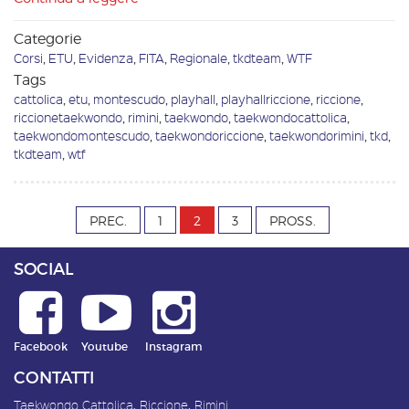
Categorie
Corsi
,
ETU
,
Evidenza
,
FITA
,
Regionale
,
tkdteam
,
WTF
Tags
cattolica
,
etu
,
montescudo
,
playhall
,
playhallriccione
,
riccione
,
riccionetaekwondo
,
rimini
,
taekwondo
,
taekwondocattolica
,
taekwondomontescudo
,
taekwondoriccione
,
taekwondorimini
,
tkd
,
tkdteam
,
wtf
PREC.
1
2
3
PROSS.
SOCIAL
Facebook
Youtube
Instagram
CONTATTI
Taekwondo Cattolica, Riccione, Rimini