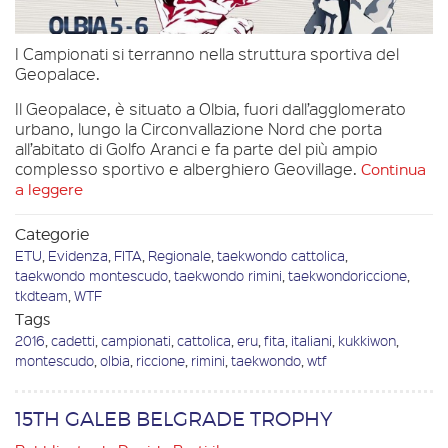
I Campionati si terranno nella struttura sportiva del
Geopalace.
Il Geopalace, è situato a Olbia, fuori dall’agglomerato
urbano, lungo la Circonvallazione Nord che porta
all’abitato di Golfo Aranci e fa parte del più ampio
complesso sportivo e alberghiero Geovillage.
Continua
a leggere
Categorie
ETU
,
Evidenza
,
FITA
,
Regionale
,
taekwondo cattolica
,
taekwondo montescudo
,
taekwondo rimini
,
taekwondoriccione
,
tkdteam
,
WTF
Tags
2016
,
cadetti
,
campionati
,
cattolica
,
eru
,
fita
,
italiani
,
kukkiwon
,
montescudo
,
olbia
,
riccione
,
rimini
,
taekwondo
,
wtf
15TH GALEB BELGRADE TROPHY