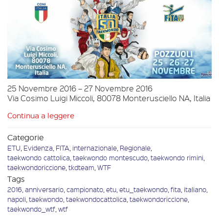
25 Novembre 2016 – 27 Novembre 2016
Via Cosimo Luigi Miccoli, 80078 Monterusciello NA, Italia
Continua a leggere
Categorie
ETU
,
Evidenza
,
FITA
,
internazionale
,
Regionale
,
taekwondo cattolica
,
taekwondo montescudo
,
taekwondo rimini
,
taekwondoriccione
,
tkdteam
,
WTF
Tags
2016
,
anniversario
,
campionato
,
etu
,
etu_taekwondo
,
fita
,
italiano
,
napoli
,
taekwondo
,
taekwondocattolica
,
taekwondoriccione
,
taekwondo_wtf
,
wtf