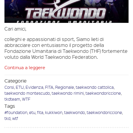
Cari amici,
colleghi e appassionati di sport, Siamo lieti di
abbracciare con entusiasmo il progetto della
Fondazione Umanitaria di Taekwondo (THF) fortemente
voluto dalla World Taekwondo Federation.
Continua a leggere
Categorie
Corsi
,
ETU
,
Evidenza
,
FITA
,
Regionale
,
taekwondo cattolica
,
taekwondo montescudo
,
taekwondo rimini
,
taekwondoriccione
,
tkdteam
,
WTF
Tags
#foundation
,
etu
,
fita
,
kukkiwon
,
taekwondo
,
taekwondoriccione
,
tkd
,
wtf