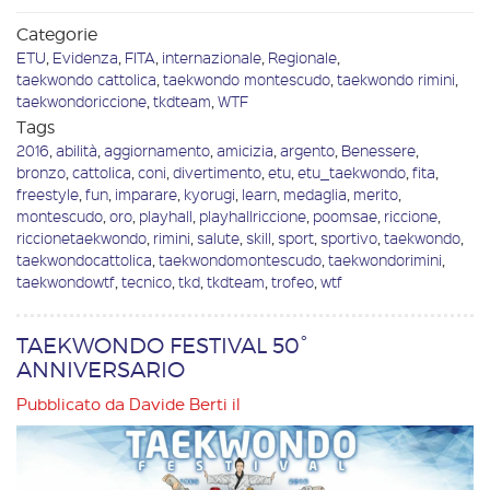
Categorie
ETU
,
Evidenza
,
FITA
,
internazionale
,
Regionale
,
taekwondo cattolica
,
taekwondo montescudo
,
taekwondo rimini
,
taekwondoriccione
,
tkdteam
,
WTF
Tags
2016
,
abilità
,
aggiornamento
,
amicizia
,
argento
,
Benessere
,
bronzo
,
cattolica
,
coni
,
divertimento
,
etu
,
etu_taekwondo
,
fita
,
freestyle
,
fun
,
imparare
,
kyorugi
,
learn
,
medaglia
,
merito
,
montescudo
,
oro
,
playhall
,
playhallriccione
,
poomsae
,
riccione
,
riccionetaekwondo
,
rimini
,
salute
,
skill
,
sport
,
sportivo
,
taekwondo
,
taekwondocattolica
,
taekwondomontescudo
,
taekwondorimini
,
taekwondowtf
,
tecnico
,
tkd
,
tkdteam
,
trofeo
,
wtf
TAEKWONDO FESTIVAL 50°
ANNIVERSARIO
Pubblicato da
Davide Berti
il