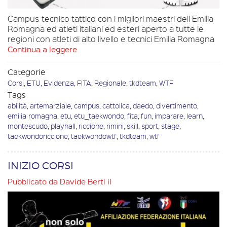
Campus tecnico tattico con i migliori maestri dell Emilia
Romagna ed atleti italiani ed esteri aperto a tutte le
regioni con atleti di alto livello e tecnici Emilia Romagna
Continua a leggere
Categorie
Corsi
,
ETU
,
Evidenza
,
FITA
,
Regionale
,
tkdteam
,
WTF
Tags
abilità
,
artemarziale
,
campus
,
cattolica
,
daedo
,
divertimento
,
emilia romagna
,
etu
,
etu_taekwondo
,
fita
,
fun
,
imparare
,
learn
,
montescudo
,
playhall
,
riccione
,
rimini
,
skill
,
sport
,
stage
,
taekwondoriccione
,
taekwondowtf
,
tkdteam
,
wtf
INIZIO CORSI
Pubblicato da
Davide Berti
il