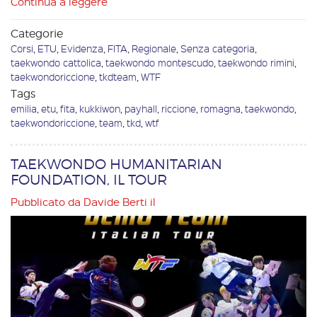
Continua a leggere
Categorie
Corsi
,
ETU
,
Evidenza
,
FITA
,
Regionale
,
Senza categoria
,
taekwondo cattolica
,
taekwondo montescudo
,
taekwondo rimini
,
taekwondoriccione
,
tkdteam
,
WTF
Tags
emilia
,
etu
,
fita
,
kukkiwon
,
payhall
,
riccione
,
romagna
,
taekwondo
,
taekwondoriccione
,
team
,
tkd
,
wtf
TAEKWONDO HUMANITARIAN
FOUNDATION, IL TOUR
Pubblicato da
Davide Berti
il