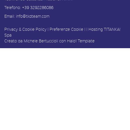
Telefono:
+39 3292286086
Email:
info@tkdteam.com
Privacy & Cookie Policy
|
Preferenze Cookie
| |
Hosting
TITANKA!
Spa
Creato da
Michele Bertuccioli
con
Halo1 Template