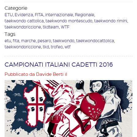
Categorie
ETU
,
Evidenza
,
FITA
,
internazionale
,
Regionale
,
taekwondo cattolica
,
taekwondo montescudo
,
taekwondo rimini
,
taekwondoriccione
,
tkdteam
,
WTF
Tags
etu
,
fita
,
marche
,
pesaro
,
taekwondo
,
taekwondocattolica
,
taekwondoriccione
,
tkd
,
trofeo
,
wtf
CAMPIONATI ITALIANI CADETTI 2016
Pubblicato da
Davide Berti
il