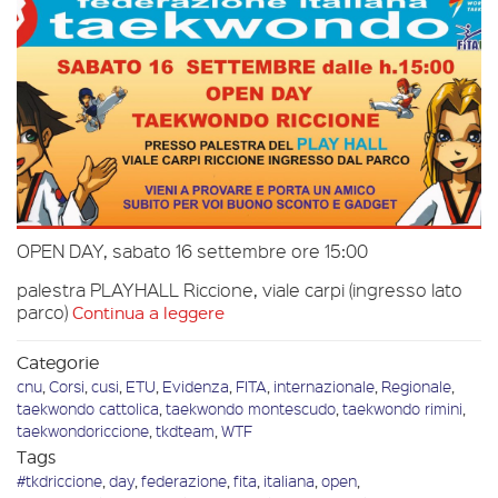
OPEN DAY, sabato 16 settembre ore 15:00
palestra PLAYHALL Riccione, viale carpi (ingresso lato
parco)
Continua a leggere
Categorie
cnu
,
Corsi
,
cusi
,
ETU
,
Evidenza
,
FITA
,
internazionale
,
Regionale
,
taekwondo cattolica
,
taekwondo montescudo
,
taekwondo rimini
,
taekwondoriccione
,
tkdteam
,
WTF
Tags
#tkdriccione
,
day
,
federazione
,
fita
,
italiana
,
open
,