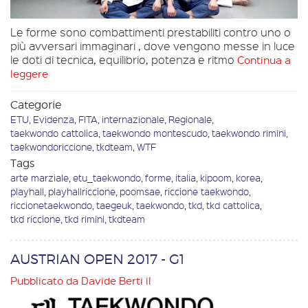
Le forme sono combattimenti prestabiliti contro uno o
più avversari immaginari , dove vengono messe in luce
le doti di tecnica, equilibrio, potenza e ritmo
Continua a
leggere
Categorie
ETU
,
Evidenza
,
FITA
,
internazionale
,
Regionale
,
taekwondo cattolica
,
taekwondo montescudo
,
taekwondo rimini
,
taekwondoriccione
,
tkdteam
,
WTF
Tags
arte marziale
,
etu_taekwondo
,
forme
,
italia
,
kipoom
,
korea
,
playhall
,
playhallriccione
,
poomsae
,
riccione taekwondo
,
riccionetaekwondo
,
taegeuk
,
taekwondo
,
tkd
,
tkd cattolica
,
tkd riccione
,
tkd rimini
,
tkdteam
AUSTRIAN OPEN 2017 - G1
Pubblicato da
Davide Berti
il