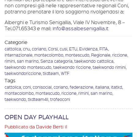
non compresi già nelle rappresentative regionali Coni,
potranno prenotare il loro soggiorno rivolgendosi a:
Alberghi e Turismo Senigallia, Viale IV Novembre, 8 –
Tel.071.65343 e mail:
info@assalbesenigallia.it
Categorie
cattolica
,
cnu
,
coriano
,
Corsi
,
cusi
,
ETU
,
Evidenza
,
FITA
,
internazionale
,
montecolombo
,
montescudo
,
Regionale
,
riccione
,
rimini
,
san marino
,
Senza categoria
,
taekwondo cattolica
,
taekwondo montescudo
,
taekwondo riccione
,
taekwondo rimini
,
taekwondoriccione
,
tkdteam
,
WTF
Tags
cattolica
,
coni
,
conisocial
,
coriano
,
federazione
,
italiana
,
itatkd
,
montecolombo
,
montescudo
,
riccione
,
rimini
,
san marino
,
taekwondo
,
tkdteam4ll
,
trofeoconi
OPEN DAY PLAYHALL
Pubblicato da
Davide Berti
il