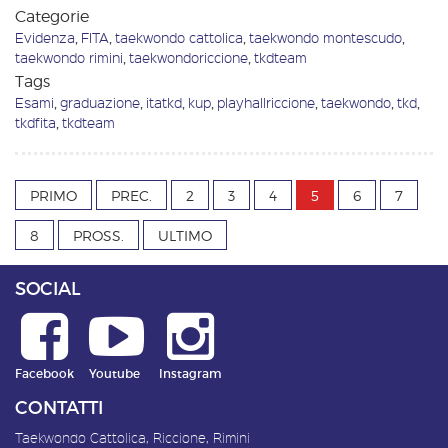
Categorie
Evidenza
,
FITA
,
taekwondo cattolica
,
taekwondo montescudo
,
taekwondo rimini
,
taekwondoriccione
,
tkdteam
Tags
Esami
,
graduazione
,
itatkd
,
kup
,
playhallriccione
,
taekwondo
,
tkd
,
tkdfita
,
tkdteam
PRIMO
PREC.
2
3
4
5
6
7
8
PROSS.
ULTIMO
SOCIAL
Facebook
Youtube
Instagram
CONTATTI
Taekwondo Cattolica, Riccione, Rimini