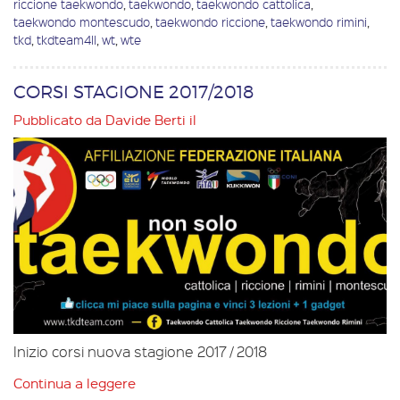
riccione taekwondo
,
taekwondo
,
taekwondo cattolica
,
taekwondo montescudo
,
taekwondo riccione
,
taekwondo rimini
,
tkd
,
tkdteam4ll
,
wt
,
wte
CORSI STAGIONE 2017/2018
Pubblicato da
Davide Berti
il
Inizio corsi nuova stagione 2017 / 2018
Continua a leggere