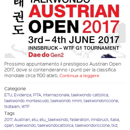
Prossimo appuntamento il prestigioso Austrian Open
2017, dove si contenderanno i punti per la classifica
mondiale circa 1100 atleti.
Continua a leggere
Categorie
ETU
,
Evidenza
,
FITA
,
internazionale
,
taekwondo cattolica
,
taekwondo montescudo
,
taekwondo rimini
,
taekwondoriccione
,
tkdteam
,
WTF
Tags
2017
,
Austrian
,
etu
,
etu_taekwondo
,
federation
,
innsbruck
,
italia
,
open
,
taekwondo
,
taekwondocattolica
,
taekwondoriccione
,
tkd
,