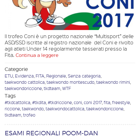
Il trofeo Coni è un progetto nazionale “Multisport” delle
ASD/SSD iscritte al registro nazionale del Coni e rivolto
agli atleti Under 14 regolarmente tesserati presso la
Fita.
Continua a leggere
Categorie
ETU
,
Evidenza
,
FITA
,
Regionale
,
Senza categoria
,
taekwondo cattolica
,
taekwondo montescudo
,
taekwondo rimini
,
taekwondoriccione
,
tkdteam
,
WTF
Tags
#tkdcattolica
,
#tkdita
,
#tkdriccione
,
coni
,
coni 2017
,
fita
,
freestyle
,
riccione
,
taekwondo
,
taekwondocattolica
,
taekwondoriccione
,
tkdteam
,
trofeo
ESAMI REGIONALI POOM-DAN