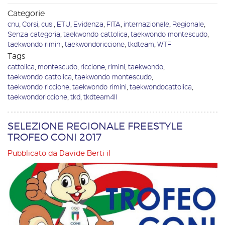
Categorie
cnu
,
Corsi
,
cusi
,
ETU
,
Evidenza
,
FITA
,
internazionale
,
Regionale
,
Senza categoria
,
taekwondo cattolica
,
taekwondo montescudo
,
taekwondo rimini
,
taekwondoriccione
,
tkdteam
,
WTF
Tags
cattolica
,
montescudo
,
riccione
,
rimini
,
taekwondo
,
taekwondo cattolica
,
taekwondo montescudo
,
taekwondo riccione
,
taekwondo rimini
,
taekwondocattolica
,
taekwondoriccione
,
tkd
,
tkdteam4ll
SELEZIONE REGIONALE FREESTYLE
TROFEO CONI 2017
Pubblicato da
Davide Berti
il