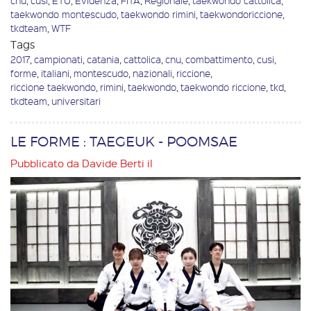
cnu
,
cusi
,
ETU
,
Evidenza
,
FITA
,
Regionale
,
taekwondo cattolica
,
taekwondo montescudo
,
taekwondo rimini
,
taekwondoriccione
,
tkdteam
,
WTF
Tags
2017
,
campionati
,
catania
,
cattolica
,
cnu
,
combattimento
,
cusi
,
forme
,
italiani
,
montescudo
,
nazionali
,
riccione
,
riccione taekwondo
,
rimini
,
taekwondo
,
taekwondo riccione
,
tkd
,
tkdteam
,
universitari
LE FORME : TAEGEUK - POOMSAE
Pubblicato da
Davide Berti
il